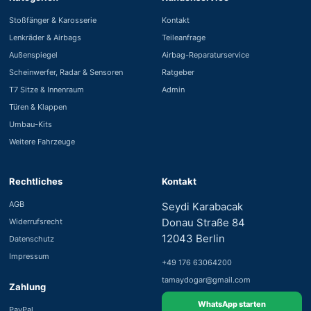
Stoßfänger & Karosserie
Kontakt
Lenkräder & Airbags
Teileanfrage
Außenspiegel
Airbag-Reparaturservice
Scheinwerfer, Radar & Sensoren
Ratgeber
T7 Sitze & Innenraum
Admin
Türen & Klappen
Umbau-Kits
Weitere Fahrzeuge
Rechtliches
Kontakt
AGB
Seydi Karabacak
Donau Straße 84
Widerrufsrecht
12043 Berlin
Datenschutz
Impressum
+49 176 63064200
tamaydogar@gmail.com
Zahlung
WhatsApp starten
PayPal