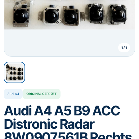
⌄
DE
Sprache wählen
Deutsch
Deutsch (Österreich)
DE
DE
English
Polski
EN
PL
1 / 1
Nederlands
Français
NL
FR
Italiano
Español
IT
ES
Português
Čeština
PT
CS
Audi A4
ORIGINAL GEPRÜFT
Slovenčina
Slovenščina
SK
SL
Audi A4 A5 B9 ACC
Hrvatski
Magyar
HR
HU
Distronic Radar
Română
Български
RO
BG
8W0907561B Rechts
Ελληνικά
Dansk
EL
DA