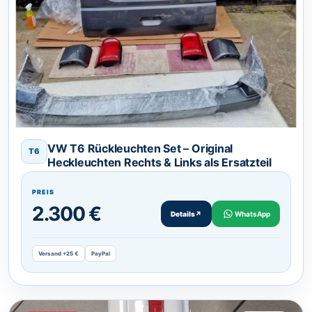
VW T6 Rückleuchten Set – Original
T6
Heckleuchten Rechts & Links als Ersatzteil
PREIS
2.300 €
Details
↗
WhatsApp
Versand +25 €
PayPal