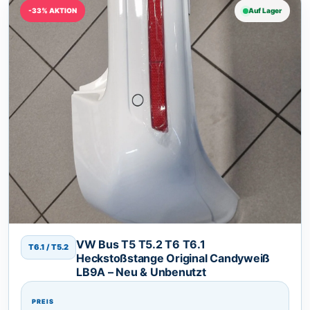
-33% AKTION
Auf Lager
VW Bus T5 T5.2 T6 T6.1
T6.1 / T5.2
Heckstoßstange Original Candyweiß
LB9A – Neu & Unbenutzt
PREIS