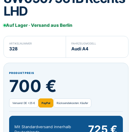
LHD
Svenska
Suomi
SV
FI
Eesti
Latviešu
ET
LV
Auf Lager · Versand aus Berlin
Lietuvių
Malti
LT
MT
ARTIKELNUMMER
FAHRZEUGMODELL
Gaeilge
GA
328
Audi A4
PRODUKTPREIS
700 €
Versand DE +25 €
PayPal
Rücksendekosten: Käufer
725 €
Mit Standardversand innerhalb