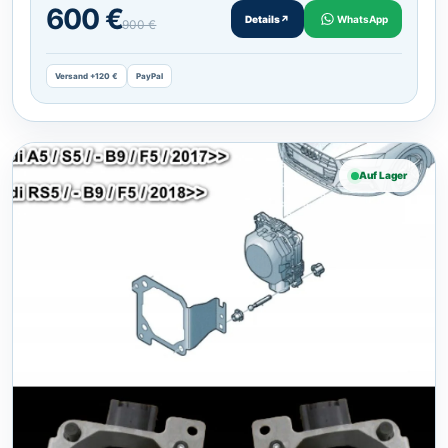
600 €
Details
↗
WhatsApp
900 €
Versand +120 €
PayPal
Auf Lager