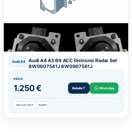
Audi A4 A5 B9 ACC Distronic Radar Set
Audi A4
8W0907541J 8W0907561J
PREIS
1.250 €
Details
↗
WhatsApp
Versand +25 €
PayPal