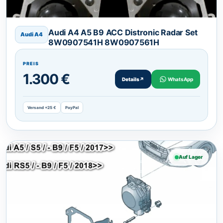
Audi A4 A5 B9 ACC Distronic Radar Set
Audi A4
8W0907541H 8W0907561H
PREIS
1.300 €
Details
↗
WhatsApp
Versand +25 €
PayPal
Auf Lager