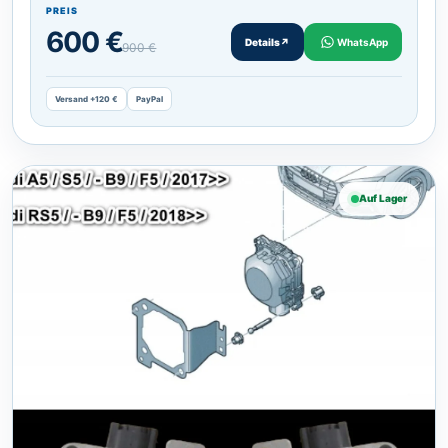
PREIS
600 €
Details
↗
WhatsApp
900 €
Versand +120 €
PayPal
Auf Lager