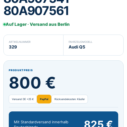
80A907561
Svenska
Suomi
SV
FI
Eesti
Latviešu
ET
LV
Auf Lager · Versand aus Berlin
Lietuvių
Malti
LT
MT
ARTIKELNUMMER
FAHRZEUGMODELL
Gaeilge
GA
329
Audi Q5
PRODUKTPREIS
800 €
Versand DE +25 €
PayPal
Rücksendekosten: Käufer
825 €
Mit Standardversand innerhalb