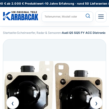
b 2.000 € Produktwert
•
10 Jahre Erfahrung · rund 50 Lieferanten & Lage
STARTSEITE
Startseite
›
Scheinwerfer, Radar & Sensoren
›
Audi Q5 SQ5 FY ACC Distronic 
ALLE PRODUKTE
FAHRZEUGMODELLE
KATEGORIEN
⌄
REPARATURSERVICE
TEILEANFRAGE
RATGEBER
‹
›
KONTAKT