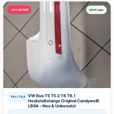
-33% AKTION
Auf Lager
VW Bus T5 T5.2 T6 T6.1
T6.1 / T5.2
Heckstoßstange Original Candyweiß
LB9A – Neu & Unbenutzt