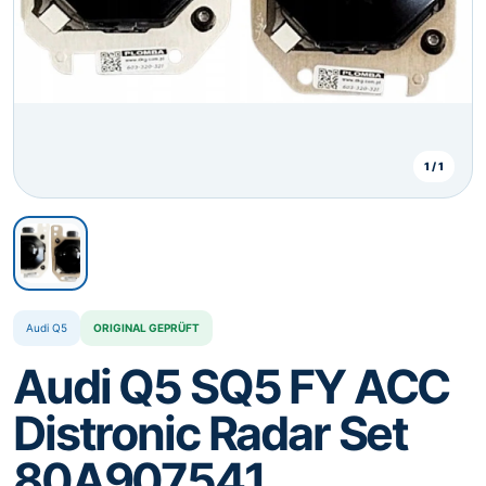
⌄
DE
Sprache wählen
Deutsch
Deutsch (Österreich)
DE
DE
English
Polski
EN
PL
1 / 1
Nederlands
Français
NL
FR
Italiano
Español
IT
ES
Português
Čeština
PT
CS
Audi Q5
ORIGINAL GEPRÜFT
Slovenčina
Slovenščina
SK
SL
Audi Q5 SQ5 FY ACC
Hrvatski
Magyar
HR
HU
Distronic Radar Set
Română
Български
RO
BG
80A907541
Ελληνικά
Dansk
EL
DA