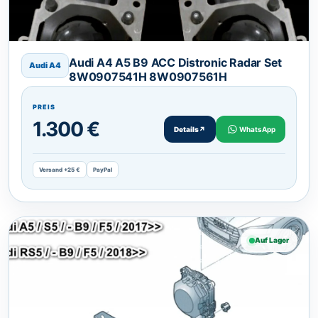
Audi A4 A5 B9 ACC Distronic Radar Set
Audi A4
8W0907541H 8W0907561H
PREIS
1.300 €
Details
↗
WhatsApp
Versand +25 €
PayPal
Auf Lager