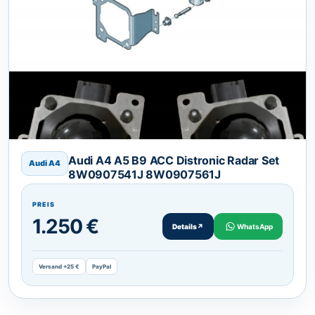
Audi A4 A5 B9 ACC Distronic Radar Set
Audi A4
8W0907541J 8W0907561J
PREIS
1.250 €
Details
↗
WhatsApp
Versand +25 €
PayPal