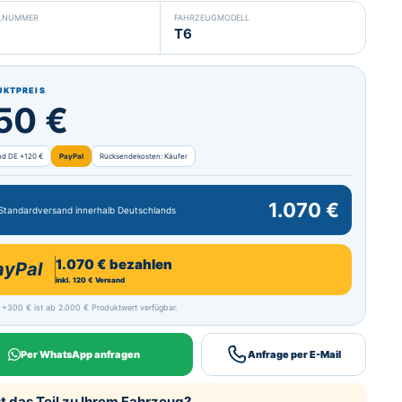
ELNUMMER
FAHRZEUGMODELL
T6
UKTPREIS
50 €
nd DE +120 €
PayPal
Rücksendekosten: Käufer
1.070 €
 Standardversand innerhalb Deutschlands
1.070 € bezahlen
ayPal
inkl. 120 € Versand
 +300 € ist ab 2.000 € Produktwert verfügbar.
Per WhatsApp anfragen
Anfrage per E-Mail
t das Teil zu Ihrem Fahrzeug?