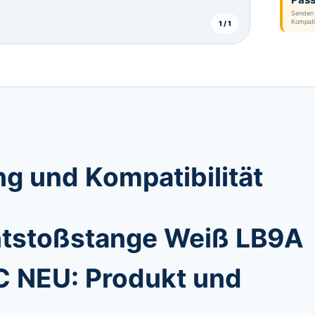
Senden 
Kompatib
1 / 1
g und Kompatibilität
ntstoßstange Weiß LB9A
C NEU: Produkt und