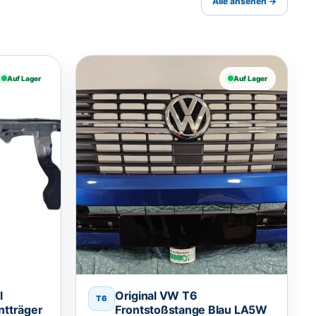
Alle ansehen →
Auf Lager
Auf Lager
l
Original VW T6
T6
ntträger
Frontstoßstange Blau LA5W