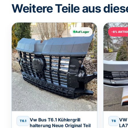
Weitere Teile aus dies
Auf Lager
-8% AKTIO
Vw Bus T6.1 Kühlergrill
VW 
T6.1
T6
halterung Neue Original Teil
LA7