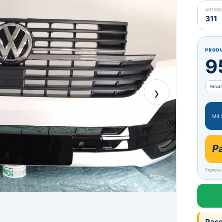
ARTIK
311
PROD
9
›
Versa
Mit
P
Express
Pass