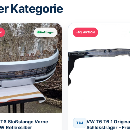
er Kategorie
N
Auf Lager
-9% AKTION
T6 Stoßstange Vorne
VW T6 T6.1 Origina
T6.1
W Reflexsilber
Schlossträger – Fro