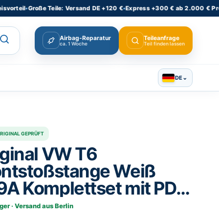
il
•
Große Teile: Versand DE +120 €
•
Express +300 € ab 2.000 € Produktw
Airbag-Reparatur
Teileanfrage
ca. 1 Woche
Teil finden lassen
⌄
DE
RIGINAL GEPRÜFT
iginal VW T6
ontstoßstange Weiß
9A Komplettset mit PDC
U
ger · Versand aus Berlin