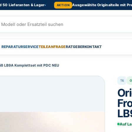
eferanten & Lager
•
Ausgewählte Originalteile mit Preisvorte
AKTION
REPARATURSERVICE
TEILEANFRAGE
RATGEBER
KONTAKT
eiß LB9A Komplettset mit PDC NEU
T6
O
Or
Fr
LB
NE
Auf La