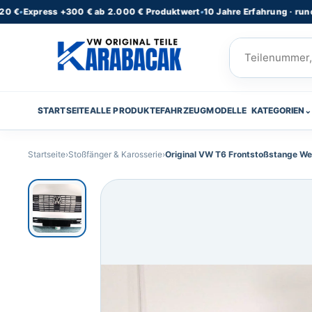
xpress +300 € ab 2.000 € Produktwert
•
10 Jahre Erfahrung · rund 50 Li
STARTSEITE
ALLE PRODUKTE
FAHRZEUGMODELLE
KATEGORIEN
⌄
Startseite
›
Stoßfänger & Karosserie
›
Original VW T6 Frontstoßstange W