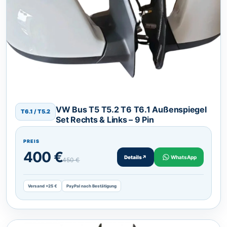
VW Bus T5 T5.2 T6 T6.1 Außenspiegel
T6.1 / T5.2
Set Rechts & Links – 9 Pin
PREIS
400 €
Details
↗
WhatsApp
450 €
Versand +25 €
PayPal nach Bestätigung