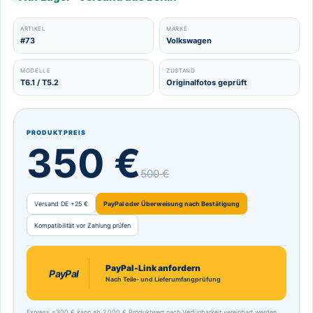
ARTIKEL
MARKE
#73
Volkswagen
MODELLE
ZUSTAND
T6.1 / T5.2
Originalfotos geprüft
PRODUKTPREIS
350 €
500 €
Versand DE +25 €
PayPal oder Überweisung nach Bestätigung
Kompatibilität vor Zahlung prüfen
PayPal-Link anfordern
PayPal
Nach Teile- und Lieferumfangprüfung
Express +300 € kann ab 2.000 € Produktwert nach Verfügbarkeit vereinbart werden.