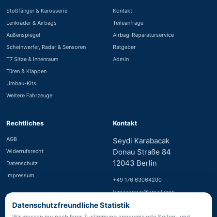
Stoßfänger & Karosserie
Kontakt
Lenkräder & Airbags
Teileanfrage
Außenspiegel
Airbag-Reparaturservice
Scheinwerfer, Radar & Sensoren
Ratgeber
T7 Sitze & Innenraum
Admin
Türen & Klappen
Umbau-Kits
Weitere Fahrzeuge
Rechtliches
Kontakt
AGB
Seydi Karabacak
Donau Straße 84
Widerrufsrecht
12043 Berlin
Datenschutz
Impressum
+49 176 63064200
tamaydogar@gmail.com
Zahlung
Datenschutzfreundliche Statistik
WhatsApp starten
PayPal nach Bestätigung
Wir messen nur nach Ihrer Zustimmung anonymisierte Seiten- und