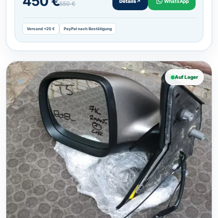
450 €
Details
↗
WhatsApp
550 €
Versand +25 €
PayPal nach Bestätigung
Auf Lager