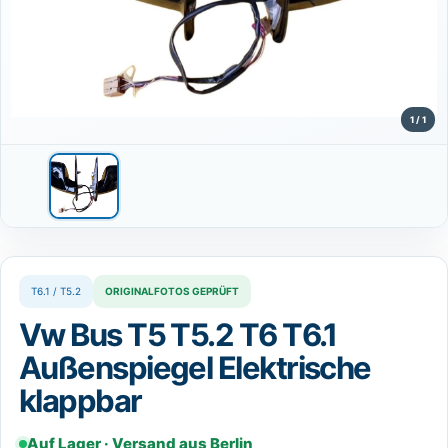
⌄
DE
Sprache wählen
Deutsch
DE
1 / 1
T6.1 / T5.2
ORIGINALFOTOS GEPRÜFT
Vw Bus T5 T5.2 T6 T6.1
Außenspiegel Elektrische
klappbar
Auf Lager · Versand aus Berlin