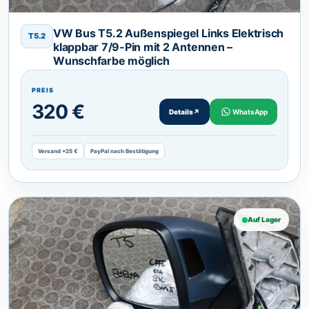
VW Bus T5.2 Außenspiegel Links Elektrisch
T5.2
klappbar 7/9-Pin mit 2 Antennen –
Wunschfarbe möglich
PREIS
320 €
Details
↗
WhatsApp
Versand +25 €
PayPal nach Bestätigung
Auf Lager