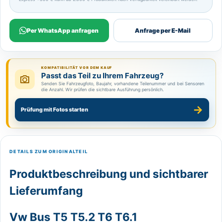
Per WhatsApp anfragen
Anfrage per E-Mail
KOMPATIBILITÄT VOR DEM KAUF
Passt das Teil zu Ihrem Fahrzeug?
Senden Sie Fahrzeugfoto, Baujahr, vorhandene Teilenummer und bei Sensoren
die Anzahl. Wir prüfen die sichtbare Ausführung persönlich.
→
Prüfung mit Fotos starten
DETAILS ZUM ORIGINALTEIL
Produktbeschreibung und sichtbarer
Lieferumfang
Vw Bus T5 T5.2 T6 T6.1