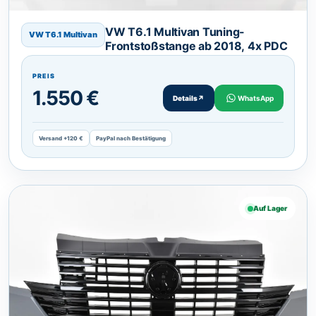
VW T6.1 Multivan Tuning-
VW T6.1 Multivan
Frontstoßstange ab 2018, 4x PDC
PREIS
1.550 €
Details
↗
WhatsApp
Versand +120 €
PayPal nach Bestätigung
Auf Lager