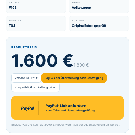
ARTIKEL
MARKE
#198
Volkswagen
MODELLE
ZUSTAND
T6.1
Originalfotos geprüft
PRODUKTPREIS
1.600 €
1.800 €
Versand DE +25 €
PayPal oder Überweisung nach Bestätigung
Kompatibilität vor Zahlung prüfen
PayPal-Link anfordern
PayPal
Nach Teile- und Lieferumfangprüfung
Express +300 € kann ab 2.000 € Produktwert nach Verfügbarkeit vereinbart werden.