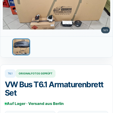
⌄
DE
Sprache wählen
Deutsch
DE
1 / 1
T6.1
ORIGINALFOTOS GEPRÜFT
VW Bus T6.1 Armaturenbrett
Set
Auf Lager · Versand aus Berlin