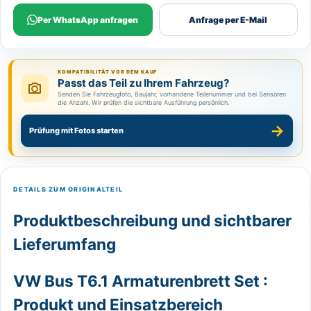
Per WhatsApp anfragen
Anfrage per E-Mail
KOMPATIBILITÄT VOR DEM KAUF
Passt das Teil zu Ihrem Fahrzeug?
Senden Sie Fahrzeugfoto, Baujahr, vorhandene Teilenummer und bei Sensoren
die Anzahl. Wir prüfen die sichtbare Ausführung persönlich.
→
Prüfung mit Fotos starten
DETAILS ZUM ORIGINALTEIL
Produktbeschreibung und sichtbarer
Lieferumfang
VW Bus T6.1 Armaturenbrett Set :
Produkt und Einsatzbereich