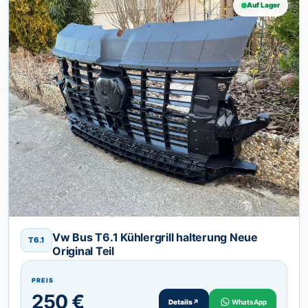
Auf Lager
Vw Bus T6.1 Kühlergrill halterung Neue
T6.1
Original Teil
PREIS
250 €
Details
↗
WhatsApp