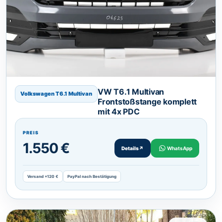
VW T6.1 Multivan
Volkswagen T6.1 Multivan
Frontstoßstange komplett
mit 4x PDC
PREIS
1.550 €
Details
↗
WhatsApp
Versand +120 €
PayPal nach Bestätigung