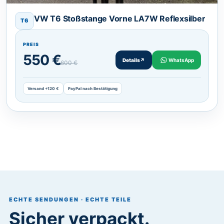
VW T6 Stoßstange Vorne LA7W Reflexsilber
T6
PREIS
550 €
Details
↗
WhatsApp
600 €
Versand +120 €
PayPal nach Bestätigung
ECHTE SENDUNGEN · ECHTE TEILE
Sicher verpackt.