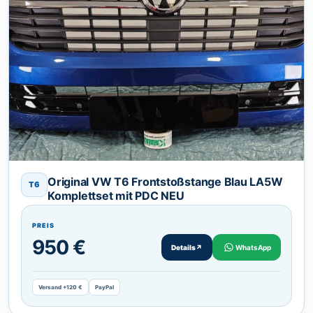
Original VW T6 Frontstoßstange Blau LA5W
T6
Komplettset mit PDC NEU
PREIS
950 €
Details
↗
WhatsApp
Versand +120 €
PayPal