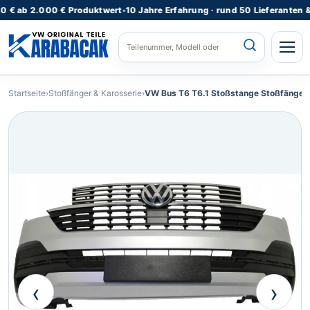
 2.000 € Produktwert
•
10 Jahre Erfahrung · rund 50 Lieferanten & Lage
STARTSEITE
Startseite
›
Stoßfänger & Karosserie
›
VW Bus T6 T6.1 Stoßstange Stoßfänge
ALLE PRODUKTE
FAHRZEUGMODELLE
KATEGORIEN
⌄
REPARATURSERVICE
TEILEANFRAGE
RATGEBER
‹
›
KONTAKT