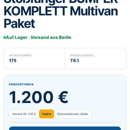
KOMPLETT Multivan
Svenska
Suomi
SV
FI
Paket
Eesti
Latviešu
ET
LV
Lietuvių
Malti
LT
MT
Auf Lager · Versand aus Berlin
Gaeilge
GA
ARTIKELNUMMER
FAHRZEUGMODELL
175
T6.1
PRODUKTPREIS
1.200 €
Versand DE +120 €
PayPal
Rücksendekosten: Käufer