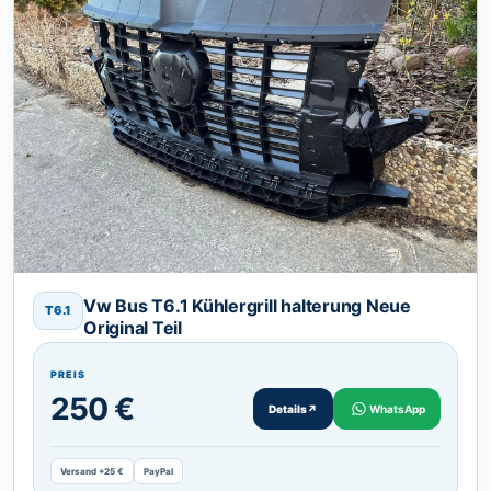
Vw Bus T6.1 Kühlergrill halterung Neue
T6.1
Original Teil
PREIS
250 €
Details
↗
WhatsApp
Versand +25 €
PayPal