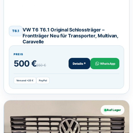
VW T6 T6.1 Original Schlossträger –
T6.1
Frontträger Neu für Transporter, Multivan,
Caravelle
PREIS
500 €
Details
↗
WhatsApp
550 €
Versand +25 €
PayPal
Auf Lager