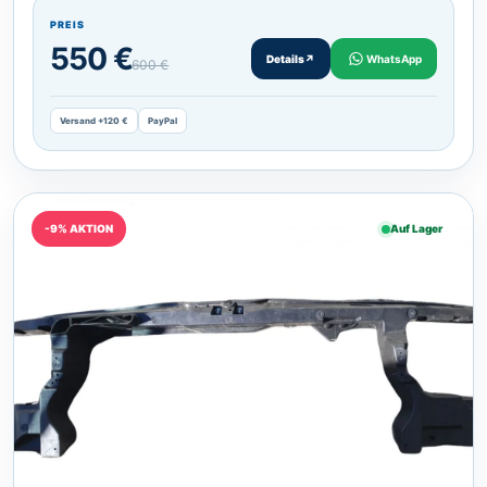
PREIS
550 €
Details
↗
WhatsApp
600 €
Versand +120 €
PayPal
-9% AKTION
Auf Lager