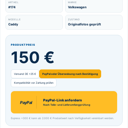
ARTIKEL
MARKE
#174
Volkswagen
MODELLE
ZUSTAND
Caddy
Originalfotos geprüft
PRODUKTPREIS
150 €
Versand DE +25 €
PayPal oder Überweisung nach Bestätigung
Kompatibilität vor Zahlung prüfen
PayPal-Link anfordern
PayPal
Nach Teile- und Lieferumfangprüfung
Express +300 € kann ab 2.000 € Produktwert nach Verfügbarkeit vereinbart werden.