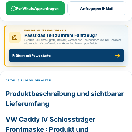
Per WhatsApp anfragen
Anfrage per E-Mail
KOMPATIBILITÄT VOR DEM KAUF
Passt das Teil zu Ihrem Fahrzeug?
Senden Sie Fahrzeugfoto, Baujahr, vorhandene Teilenummer und bei Sensoren
die Anzahl. Wir prüfen die sichtbare Ausführung persönlich.
→
Prüfung mit Fotos starten
DETAILS ZUM ORIGINALTEIL
Produktbeschreibung und sichtbarer
Lieferumfang
VW Caddy IV Schlossträger
Frontmaske : Produkt und