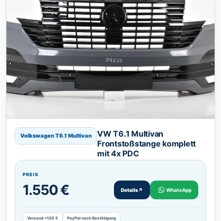
VW T6.1 Multivan
Volkswagen T6.1 Multivan
Frontstoßstange komplett
mit 4x PDC
PREIS
1.550 €
Details
↗
WhatsApp
Versand +120 €
PayPal nach Bestätigung