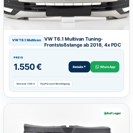
VW T6.1 Multivan Tuning-
VW T6.1 Multivan
Frontstoßstange ab 2018, 4x PDC
PREIS
1.550 €
Details
↗
WhatsApp
Versand +120 €
PayPal nach Bestätigung
Auf Lager