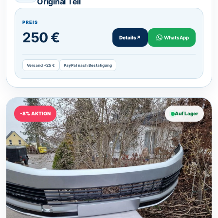
Original Teil
PREIS
250 €
Details
↗
WhatsApp
Versand +25 €
PayPal nach Bestätigung
-8% AKTION
Auf Lager