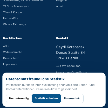
Scheinwerfer, Radar & Sensoren
Ratgeber
T7 Sitze & Innenraum
Admin
Türen & Klappen
Umbau-Kits
Weitere Fahrzeuge
Rechtliches
Kontakt
AGB
Seydi Karabacak
Donau Straße 84
Widerrufsrecht
12043 Berlin
Datenschutz
Impressum
+49 176 63064200
tamaydogar@gmail.com
Zahlung
Datenschutzfreundliche Statistik
WhatsApp starten
PayPal nach Bestätigung
Wir messen nur nach Ihrer Zustimmung anonymisierte Seiten- und
Banküberweisung
Kontaktinteraktionen. Keine Roh-IP wird gespeichert.
Nur notwendig
Statistik erlauben
Datenschutz