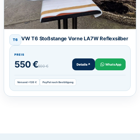
VW T6 Stoßstange Vorne LA7W Reflexsilber
T6
PREIS
550 €
Details
↗
WhatsApp
600 €
Versand +120 €
PayPal nach Bestätigung