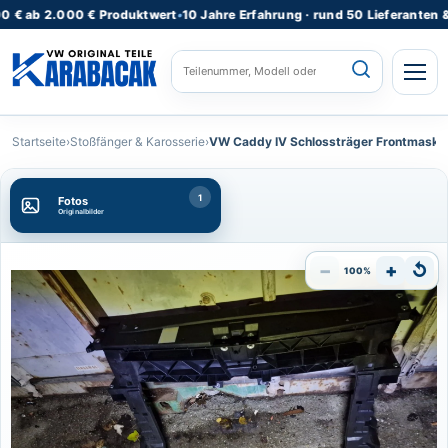
 2.000 € Produktwert
•
10 Jahre Erfahrung · rund 50 Lieferanten & Lager
STARTSEITE
Startseite
›
Stoßfänger & Karosserie
›
VW Caddy IV Schlossträger Frontmaske
ALLE PRODUKTE
1
Fotos
Originalbilder
FAHRZEUGMODELLE
KATEGORIEN
⌄
−
+
↺
100%
REPARATURSERVICE
TEILEANFRAGE
RATGEBER
KONTAKT