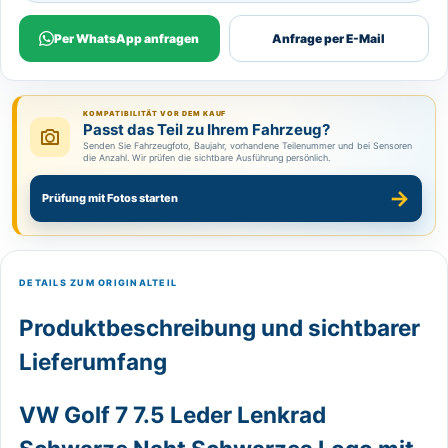
Per WhatsApp anfragen
Anfrage per E-Mail
KOMPATIBILITÄT VOR DEM KAUF
Passt das Teil zu Ihrem Fahrzeug?
Senden Sie Fahrzeugfoto, Baujahr, vorhandene Teilenummer und bei Sensoren
die Anzahl. Wir prüfen die sichtbare Ausführung persönlich.
→
Prüfung mit Fotos starten
DETAILS ZUM ORIGINALTEIL
Produktbeschreibung und sichtbarer
Lieferumfang
VW Golf 7 7.5 Leder Lenkrad