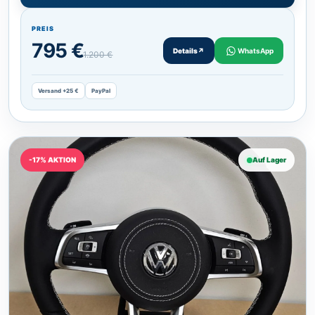
PREIS
795 €
Details
↗
WhatsApp
1.200 €
Versand +25 €
PayPal
-17% AKTION
Auf Lager