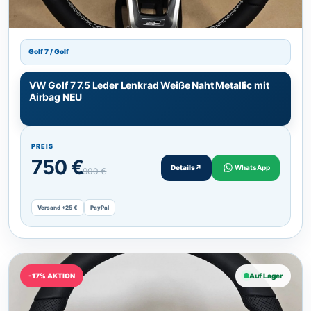
Golf 7 / Golf
VW Golf 7 7.5 Leder Lenkrad Weiße Naht Metallic mit
Airbag NEU
PREIS
750 €
Details
↗
WhatsApp
900 €
Versand +25 €
PayPal
-17% AKTION
Auf Lager