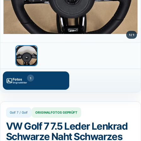
⌄
DE
Sprache wählen
English
Polski
EN
PL
1 / 1
Nederlands
Français
NL
FR
Deutsch
DE
1
Fotos
Originalbilder
Golf 7 / Golf
ORIGINALFOTOS GEPRÜFT
VW Golf 7 7.5 Leder Lenkrad
Schwarze Naht Schwarzes