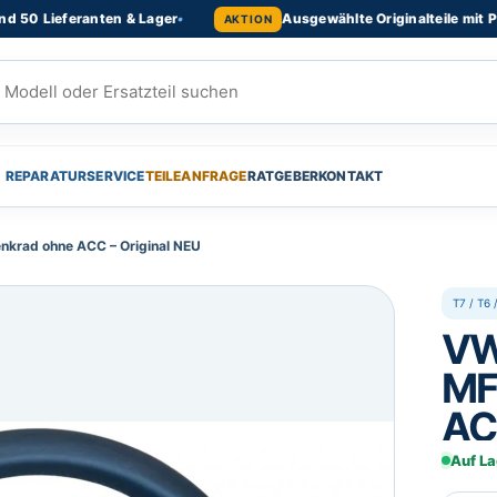
Lieferanten & Lager
•
Ausgewählte Originalteile mit Preisvor
AKTION
REPARATURSERVICE
TEILEANFRAGE
RATGEBER
KONTAKT
nkrad ohne ACC – Original NEU
T7 / T6 
VW
MF
AC
Auf La