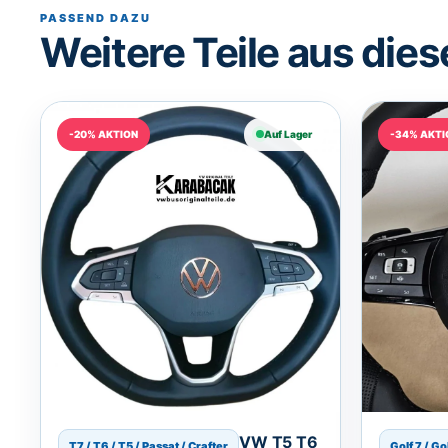
PASSEND DAZU
Weitere Teile aus dies
-20% AKTION
Auf Lager
-34% AKTI
VW T5 T6
T7 / T6 / T5 / Passat / Crafter
Golf 7 / Go