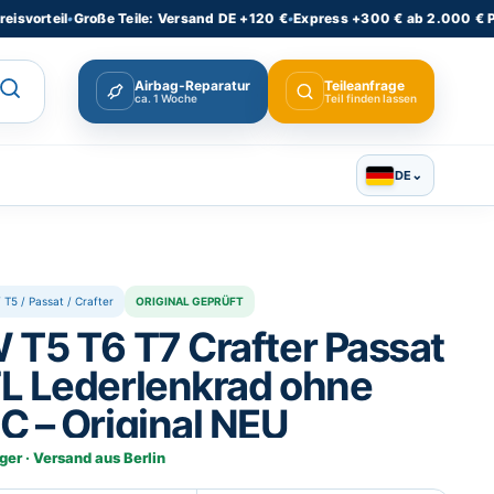
teil
•
Große Teile: Versand DE +120 €
•
Express +300 € ab 2.000 € Produk
Airbag-Reparatur
Teileanfrage
ca. 1 Woche
Teil finden lassen
⌄
DE
/ T5 / Passat / Crafter
ORIGINAL GEPRÜFT
 T5 T6 T7 Crafter Passat
L Lederlenkrad ohne
C – Original NEU
ger · Versand aus Berlin