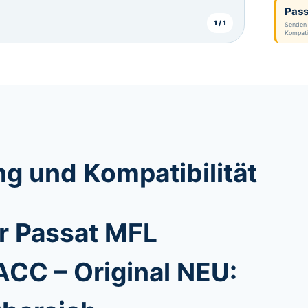
Pass
1 / 1
Senden 
Kompatib
g und Kompatibilität
r Passat MFL
ACC – Original NEU: