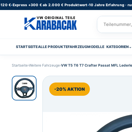
Express +300 € ab 2.000 € Produktwert
•
10 Jahre Erfahrung · rund 50 
STARTSEITE
ALLE PRODUKTE
FAHRZEUGMODELLE
KATEGORIEN
⌄
Startseite
›
Weitere Fahrzeuge
›
VW T5 T6 T7 Crafter Passat MFL Lederle
-20% AKTION