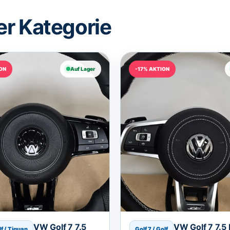
er Kategorie
ON
Auf Lager
-17% AKTION
VW Golf 7 7.5
VW Golf 7 7.5
lf / Tiguan
Golf 7 / Golf