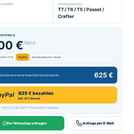
ELNUMMER
FAHRZEUGMODELL
T7 / T6 / T5 / Passat /
Crafter
UKTPREIS
00 €
750 €
nd DE +25 €
PayPal
Rücksendekosten: Käufer
625 €
 Standardversand innerhalb Deutschlands
625 € bezahlen
ayPal
inkl. 25 € Versand
 +300 € ist ab 2.000 € Produktwert verfügbar.
Per WhatsApp anfragen
Anfrage per E-Mail