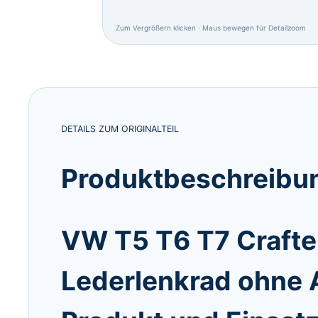
Zum Vergrößern klicken · Maus bewegen für Detailzoom
DETAILS ZUM ORIGINALTEIL
Produktbeschreibun
VW T5 T6 T7 Crafte
Lederlenkrad ohne 