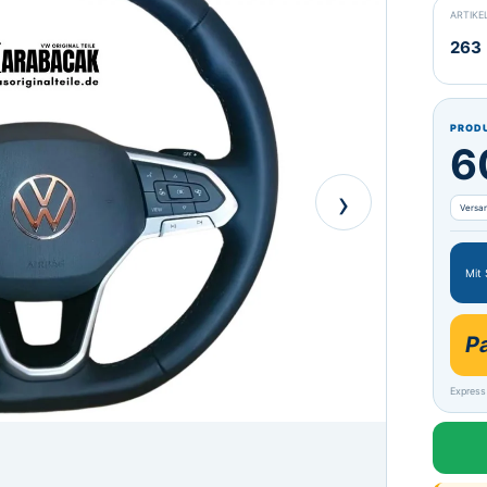
ARTIK
263
PROD
6
›
Versa
Mit
P
Express