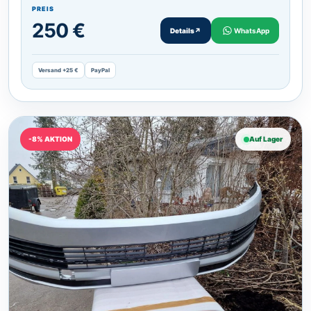
PREIS
250 €
Details
↗
WhatsApp
Versand +25 €
PayPal
-8% AKTION
Auf Lager