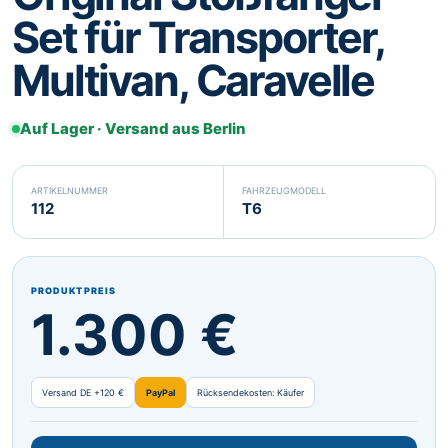
Set für Transporter,
Svenska
Suomi
SV
FI
Multivan, Caravelle
Eesti
Latviešu
ET
LV
Lietuvių
Malti
LT
MT
Auf Lager · Versand aus Berlin
Gaeilge
GA
ARTIKELNUMMER
FAHRZEUGMODELL
112
T6
PRODUKTPREIS
1.300 €
Versand DE +120 €
PayPal
Rücksendekosten: Käufer