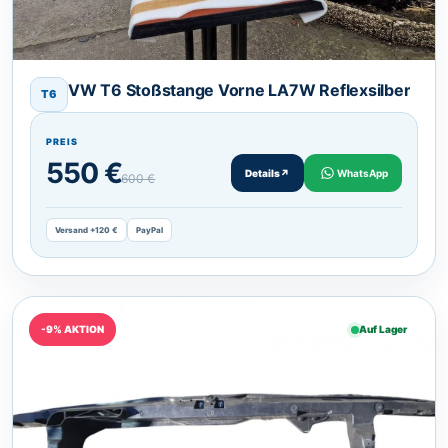
VW T6 Stoßstange Vorne LA7W Reflexsilber
T6
PREIS
550 €
Details
↗
WhatsApp
600 €
Versand +120 €
PayPal
-9% AKTION
Auf Lager