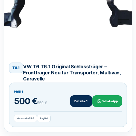
VW T6 T6.1 Original Schlossträger –
T6.1
Frontträger Neu für Transporter, Multivan,
Caravelle
PREIS
500 €
Details
↗
WhatsApp
550 €
Versand +25 €
PayPal