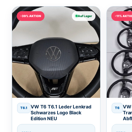
-39% AKTION
Auf Lager
-11% AKTI
VW T6 T6.1 Leder Lenkrad
VW-
T6.1
T6
Schwarzes Logo Black
Tra
Edition NEU
Abf