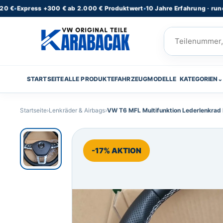
xpress +300 € ab 2.000 € Produktwert
•
10 Jahre Erfahrung · rund 50 Li
STARTSEITE
ALLE PRODUKTE
FAHRZEUGMODELLE
KATEGORIEN
⌄
Startseite
›
Lenkräder & Airbags
›
VW T6 MFL Multifunktion Lederlenkrad
-17% AKTION