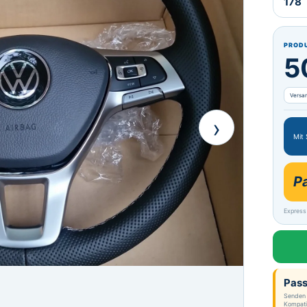
178
PROD
5
Versa
›
Mit
P
Express
Pass
Senden 
Kompatib