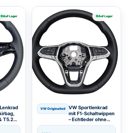
Auf Lager
Auf Lager
Lenkrad
VW Sportlenkrad
VW Originalteil
Airbag,
mit F1-Schaltwippen
& T5.2
– Echtleder ohne
Airbag, passend für
viele Modelle