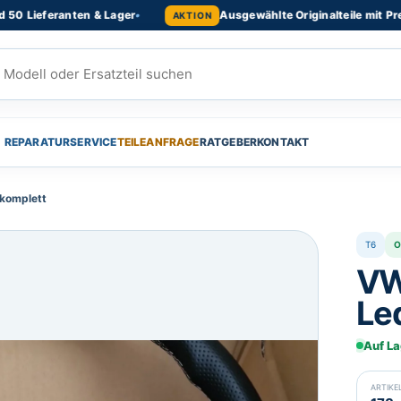
eferanten & Lager
•
Ausgewählte Originalteile mit Preisvorte
AKTION
REPARATURSERVICE
TEILEANFRAGE
RATGEBER
KONTAKT
 komplett
T6
O
VW
Le
Auf La
ARTIK