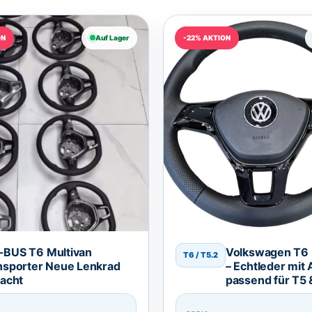
ON
Auf Lager
-22% AKTION
BUS T6 Multivan
Volkswagen T6 
T6 / T5.2
nsporter Neue Lenkrad
– Echtleder mit 
lacht
passend für T5 
(2003–2019)