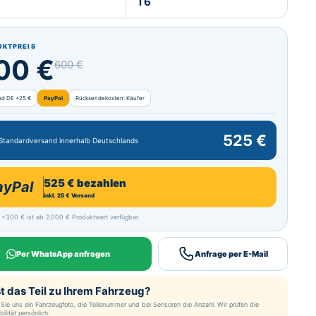
T6
UKTPREIS
00 €
600 €
nd DE +25 €
PayPal
Rücksendekosten: Käufer
525 €
 Standardversand innerhalb Deutschlands
525 € bezahlen
ayPal
inkl. 25 € Versand
 +300 € ist ab 2.000 € Produktwert verfügbar.
Per WhatsApp anfragen
Anfrage per E-Mail
t das Teil zu Ihrem Fahrzeug?
Sie uns ein Fahrzeugfoto, die Teilenummer und bei Sensoren die Anzahl. Wir prüfen die
ilität persönlich.