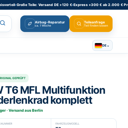
il
•
Große Teile: Versand DE +120 €
•
Express +300 € ab 2.000 € Produktw
Airbag-Reparatur
Teileanfrage
ca. 1 Woche
Teil finden lassen
⌄
DE
RIGINAL GEPRÜFT
 T6 MFL Multifunktion
derlenkrad komplett
ger · Versand aus Berlin
ELNUMMER
FAHRZEUGMODELL