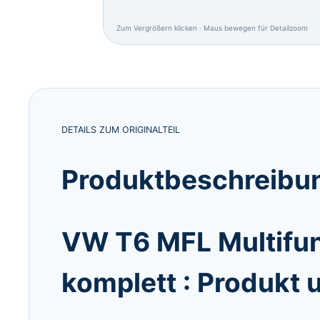
Zum Vergrößern klicken · Maus bewegen für Detailzoom
DETAILS ZUM ORIGINALTEIL
Produktbeschreibun
VW T6 MFL Multifun
komplett : Produkt 