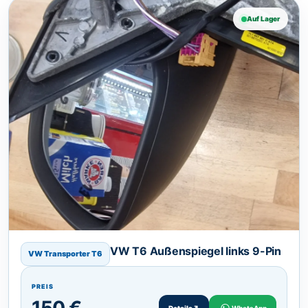
Auf Lager
VW T6 Außenspiegel links 9-Pin
VW Transporter T6
PREIS
Details
↗
WhatsApp