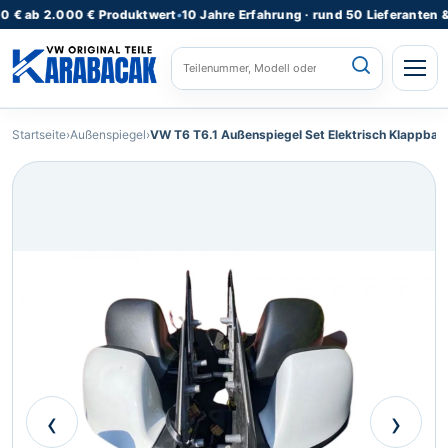
 2.000 € Produktwert
•
10 Jahre Erfahrung · rund 50 Lieferanten & Lager
STARTSEITE
Startseite
›
Außenspiegel
›
VW T6 T6.1 Außenspiegel Set Elektrisch Klappbar – 
ALLE PRODUKTE
FAHRZEUGMODELLE
KATEGORIEN
⌄
REPARATURSERVICE
TEILEANFRAGE
RATGEBER
‹
›
KONTAKT