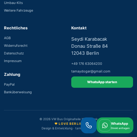
Umbau-Kits
Weitere Fahrzeuge
Rechtliches
Kontakt
AGB
Seydi Karabacak
Donau Straße 84
Widerrufsrecht
12043 Berlin
Datenschutz
Impressum
+49 176 63064200
tamaydogar@gmail.com
Zahlung
WhatsApp starten
PayPal
Banküberweisung
© 2026 VW Bus Originalteile Karabacak
WhatsApp
♥ LOVE BERLIN
Design & Entwicklung · tamayweb.de
Direkt anfragen