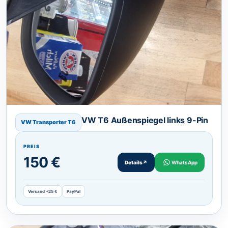
VW T6 Außenspiegel links 9-Pin
VW Transporter T6
PREIS
150 €
Details
↗
WhatsApp
Versand +25 €
PayPal