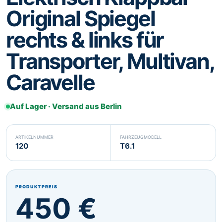
Original Spiegel
Svenska
Suomi
SV
FI
rechts & links für
Eesti
Latviešu
ET
LV
Transporter, Multivan,
Lietuvių
Malti
LT
MT
Caravelle
Gaeilge
GA
Auf Lager · Versand aus Berlin
ARTIKELNUMMER
FAHRZEUGMODELL
120
T6.1
PRODUKTPREIS
450 €