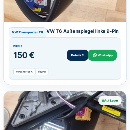
VW T6 Außenspiegel links 9-Pin
VW Transporter T6
PREIS
150 €
Details
↗
WhatsApp
Versand +25 €
PayPal
Auf Lager