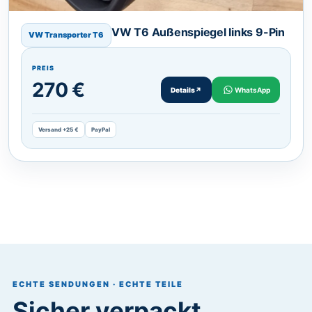
VW T6 Außenspiegel links 9-Pin
VW Transporter T6
PREIS
270 €
Details
↗
WhatsApp
Versand +25 €
PayPal
ECHTE SENDUNGEN · ECHTE TEILE
Sicher verpackt.