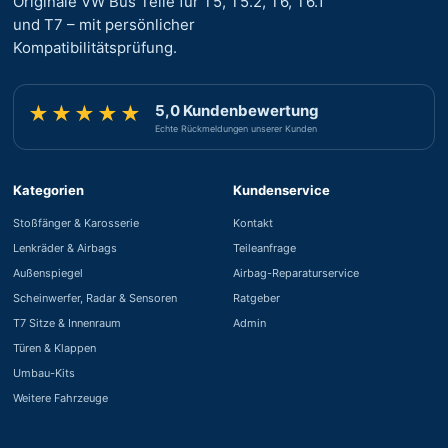
Originale VW Bus Teile für T5, T5.2, T6, T6.1
und T7 – mit persönlicher
Kompatibilitätsprüfung.
5,0 Kundenbewertung
★★★★★
Echte Rückmeldungen unserer Kunden
Kategorien
Kundenservice
Stoßfänger & Karosserie
Kontakt
Lenkräder & Airbags
Teileanfrage
Außenspiegel
Airbag-Reparaturservice
Scheinwerfer, Radar & Sensoren
Ratgeber
T7 Sitze & Innenraum
Admin
Türen & Klappen
Umbau-Kits
Weitere Fahrzeuge