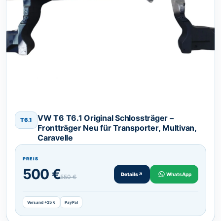
VW T6 T6.1 Original Schlossträger –
T6.1
Frontträger Neu für Transporter, Multivan,
Caravelle
PREIS
500 €
Details
↗
WhatsApp
550 €
Versand +25 €
PayPal