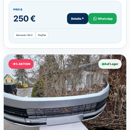
PREIS
250 €
Details
↗
WhatsApp
Versand +25 €
PayPal
-8% AKTION
Auf Lager