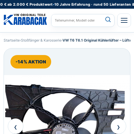
 2.000 € Produktwert
•
10 Jahre Erfahrung · rund 50 Lieferanten & Lager
STARTSEITE
Startseite
›
Stoßfänger & Karosserie
›
VW T6 T6.1 Original Kühlerlüfter – Lüfte
ALLE PRODUKTE
-14% AKTION
FAHRZEUGMODELLE
KATEGORIEN
⌄
REPARATURSERVICE
TEILEANFRAGE
RATGEBER
‹
›
KONTAKT