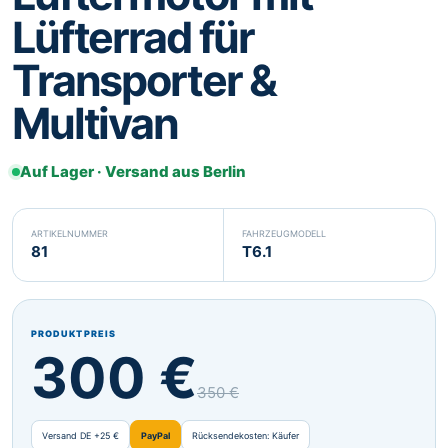
Lüfterrad für
Svenska
Suomi
SV
FI
Transporter &
Eesti
Latviešu
ET
LV
Multivan
Lietuvių
Malti
LT
MT
Gaeilge
GA
Auf Lager · Versand aus Berlin
ARTIKELNUMMER
FAHRZEUGMODELL
81
T6.1
PRODUKTPREIS
300 €
350 €
Versand DE +25 €
PayPal
Rücksendekosten: Käufer