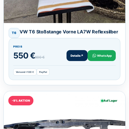
VW T6 Stoßstange Vorne LA7W Reflexsilber
T6
PREIS
550 €
Details
↗
WhatsApp
600 €
Versand +120 €
PayPal
-9% AKTION
Auf Lager