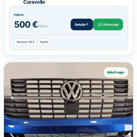
Caravelle
PREIS
500 €
Details
↗
WhatsApp
550 €
Versand +25 €
PayPal
Auf Lager