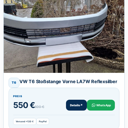
VW T6 Stoßstange Vorne LA7W Reflexsilber
T6
PREIS
550 €
Details
↗
WhatsApp
600 €
Versand +120 €
PayPal