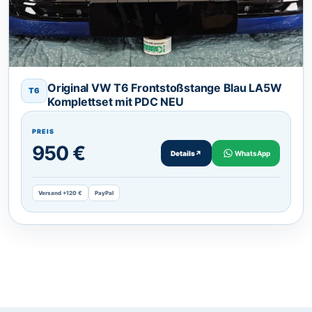
Original VW T6 Frontstoßstange Blau LA5W
T6
Komplettset mit PDC NEU
PREIS
950 €
Details
↗
WhatsApp
Versand +120 €
PayPal