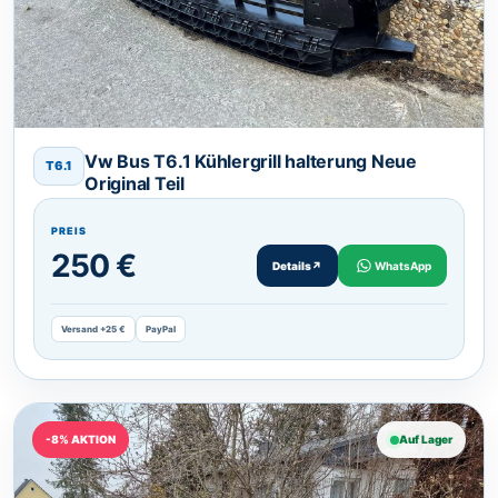
Vw Bus T6.1 Kühlergrill halterung Neue
T6.1
Original Teil
PREIS
250 €
Details
↗
WhatsApp
Versand +25 €
PayPal
-8% AKTION
Auf Lager