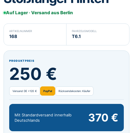
Svenska
Suomi
SV
FI
Auf Lager · Versand aus Berlin
Eesti
Latviešu
ET
LV
ARTIKELNUMMER
FAHRZEUGMODELL
Lietuvių
Malti
LT
MT
168
T6.1
Gaeilge
GA
PRODUKTPREIS
250 €
Versand DE +120 €
PayPal
Rücksendekosten: Käufer
370 €
Mit Standardversand innerhalb
Deutschlands