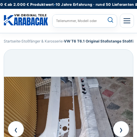
 2.000 € Produktwert
•
10 Jahre Erfahrung · rund 50 Lieferanten & Lager
STARTSEITE
Startseite
›
Stoßfänger & Karosserie
›
VW T6 T6.1 Original Stoßstange Stoßfän
ALLE PRODUKTE
FAHRZEUGMODELLE
KATEGORIEN
⌄
REPARATURSERVICE
TEILEANFRAGE
RATGEBER
‹
›
KONTAKT